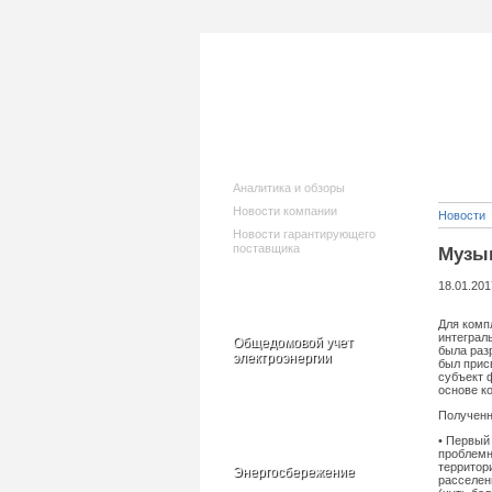
Новости
Аналитика и обзоры
Новости компании
Новости
Новости гарантирующего
поставщика
Музы
18.01.201
Для комп
интеграл
Общедомовой учет
была раз
электроэнергии
был прис
субъект 
основе к
Полученн
• Первый
проблемн
территор
Энергосбережение
расселен