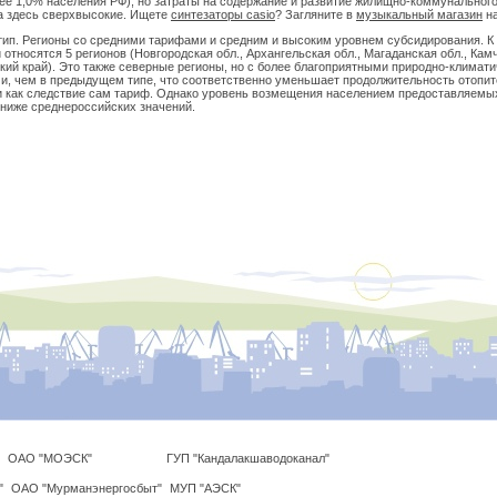
лее 1,0% населения РФ), но затраты на содержание и развитие жилищно-коммунальног
а здесь сверхвысокие. Ищете
синтезаторы casio
? Загляните в
музыкальный магазин
н
 тип. Регионы со средними тарифами и средним и высоким уровнем субсидирования. К
 относятся 5 регионов (Новгородская обл., Архангельская обл., Магаданская обл., Кам
кий край). Это также северные регионы, но с более благоприятными природно-климат
и, чем в предыдущем типе, что соответственно уменьшает продолжительность отопит
и как следствие сам тариф. Однако уровень возмещения населением предоставляемы
 ниже среднероссийских значений.
ОАО "МОЭСК"
ГУП "Кандалакшаводоканал"
"
ОАО "Мурманэнергосбыт"
МУП "АЭСК"