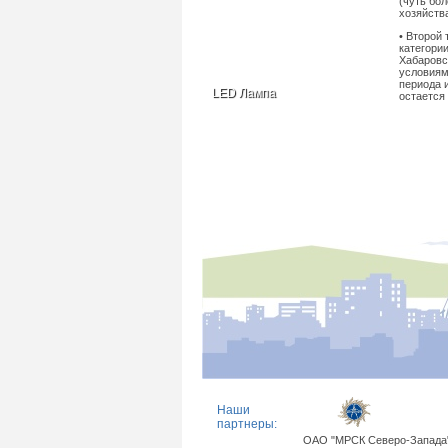
(чуть бо
хозяйств
• Второй
категории
Хабаровс
условиям
периода 
LED Лампа
остается
Наши
партнеры:
ОАО "МРСК Северо-Запада