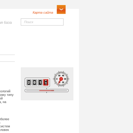
Карта сайта
я база
Почему в прошлом году
ческим
приходили квитанции от КРЭС,
лицам
а теперь приходят от МРИВЦ?
Еще и долг повесили, кому
платить?
Виртуальная приемная
пологий
дому типу
ый
, на
Передать показания
иболее
и
систем
еловек