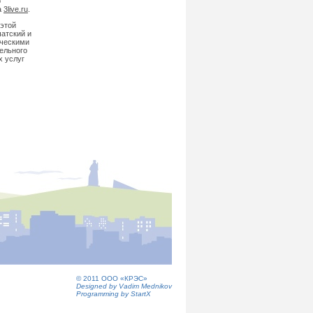
о
а
3live.ru
.
 этой
чатский и
ическими
ельного
х услуг
© 2011 ООО «КРЭС»
Designed by Vadim Mednikov
Programming by StartX