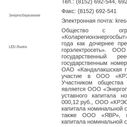
Тел.: (8152) 692-544, 69
Факс: (8152) 692-541
Энергосбережение
Электронная почта: kres
Общество с огран
«Коларегионэнергосбы
года как дочернее пр
LED Лампа
горэлектросеть». О
государственный р
государственным номер
ОАО «Кандалакшская го
участие в ООО «КРЭ
Участником общества 
является ООО «Энергоп
уставного капитала н
000,12 руб., ООО «КРЭ
капитала номинальной с
также ООО «ЯВР», в
капитала номинальной с