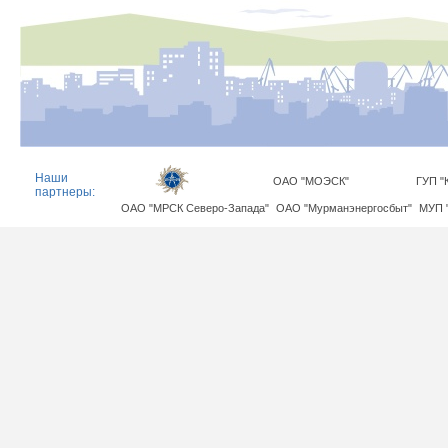
Наши
ОАО "МОЭСК"
ГУП "
партнеры:
ОАО "МРСК Северо-Запада"
ОАО "Мурманэнергосбыт"
МУП 