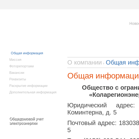
Ново
Исполнителям
О компании
коммунальных
услуг
Общая информация
Миссия
О компании
Общая инф
Фоторепортажи
Вакансии
Общая информаци
Реквизиты
Раскрытие информации
Общество с огран
Дополнительная информация
«Коларегионэн
Юридический адрес:
Коминтерна, д. 5
Общедомовой учет
Почтовый адрес: 183038,
электроэнергии
5