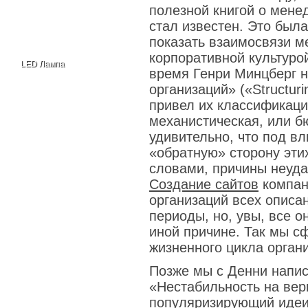
полезной книгой о мене
стал известен. Это был
показать взаимосвязи м
корпоративной культурой
LED Лампа
время Генри Минцберг н
организаций» («Structuri
привел их классификаци
механистическая, или бю
удивительно, что под в
«обратную» сторону эти
словами, причины неуда
Создание сайтов
компан
организаций всех опис
периоды, но, увы, все о
иной причине. Так мы 
жизненного цикла орган
Позже мы с Денни напис
«Нестабильность на верш
популяризирующий идеи «