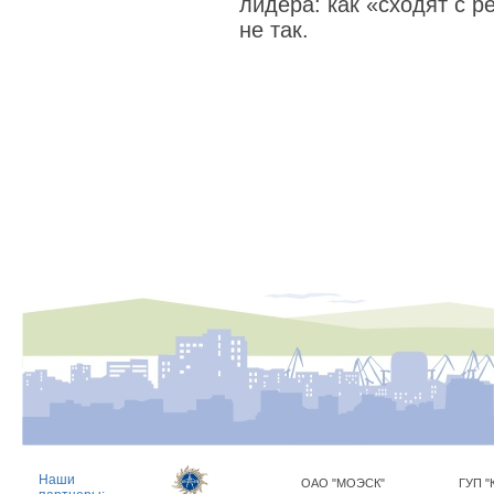
лидера: как «сходят с р
не так.
Наши
ОАО "МОЭСК"
ГУП "