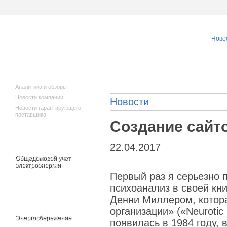
Ново
Исполнителям
Новости
коммунальных
услуг
Аналитика и обзоры
Новости компании
Новости
Новости гарантирующего
поставщика
Создание сайт
22.04.2017
Общедомовой учет
электроэнергии
Первый раз я серьезно
психоанализ в своей кни
Денни Миллером, котор
организации» («Neurotic 
Энергосбережение
появилась в 1984 году,