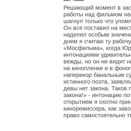
Решающий момент в зас
работы над фильмом нас
шагнул только что упом
Он все поставил на мест
наделил особым значе
днем я считаю ту рабоч
«Мосфильма», когда Юр
интонациями удивительн
вежды, но он не видит ни
на кинопленке и в фоно
наперекор банальным с
истинного поэта, заявлял
девы нет закона. Таков п
закона!» - интонацию п
открытием я охотно при
кинорежиссера, как зав
право самостоятельно т