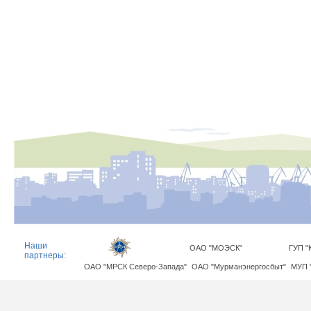
Наши
ОАО "МОЭСК"
ГУП "
партнеры:
ОАО "МРСК Северо-Запада"
ОАО "Мурманэнергосбыт"
МУП 