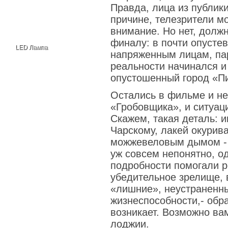
Правда, лица из публик
причине, телезрители мо
внимание. Но нет, долж
финалу: в почти опусте
LED Лампа
напряженным лицам, па
реальности начинался 
опустошенный город «П
Остались в фильме и не
«Гробовщика», и ситуац
Скажем, такая деталь: 
Чарскому, лакей окурив
можжевеловым дымом - 
уж совсем непонятно, од
подробности помогали р
убедительное зрелище, 
«лишние», неустраненны
жизнеспособности,- обр
возникает. Возможно в
лоджии
.