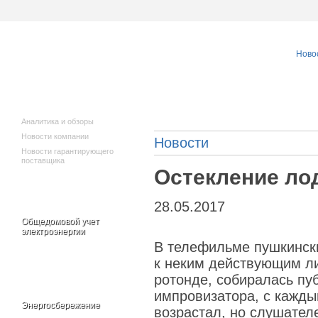
Ново
Исполнителям
Новости
коммунальных
услуг
Аналитика и обзоры
Новости компании
Новости
Новости гарантирующего
поставщика
Остекление ло
28.05.2017
Общедомовой учет
электроэнергии
В телефильме пушкинск
к неким действующим ли
ротонде, собиралась пу
импровизатора, с кажды
Энергосбережение
возрастал, но слушател