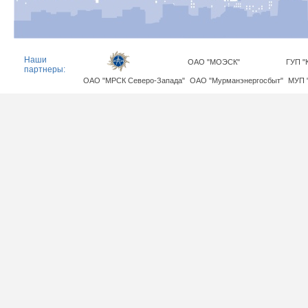
Наши
ОАО "МОЭСК"
ГУП "
партнеры:
ОАО "МРСК Северо-Запада"
ОАО "Мурманэнергосбыт"
МУП 