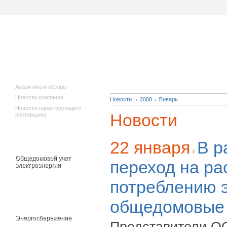
Исполнителям
Новости
коммунальных
услуг
Аналитика и обзоры
Новости компании
Новости
2008
Январь
Новости гарантирующего
Новости
поставщика
22 января
В р
Общедомовой учет
переход на ра
электроэнергии
потреблению э
общедомовые
Энергосбережение