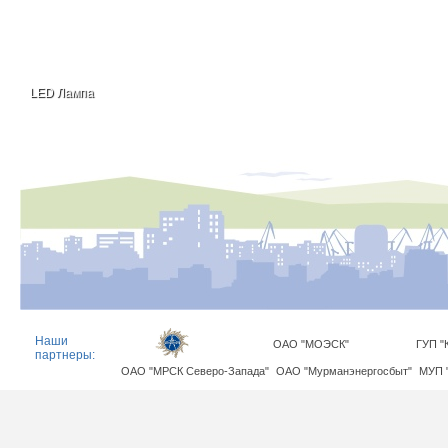
LED Лампа
Наши
ОАО "МОЭСК"
ГУП "
партнеры:
ОАО "МРСК Северо-Запада"
ОАО "Мурманэнергосбыт"
МУП 