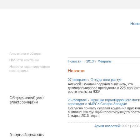
Ново
Исполнителям
Новости
коммунальных
услуг
Аналитика и обзоры
Новости компании
Новости
2013
Февраль
Новости гарантирующего
Новости
поставщика
27 февраля
Откуда ноги растут
Алексей Тюкавин поручил выяснить, кто
дезинформировал президента о 225-процен
росте платы за ЖКУ...
Общедомовой учет
25 февраля
Функции гарантирующего пос
электроэнергии
переходят в «МРСК Северо-Запада»
Согласно приказу сетевая компания приступ
выполнению функций гарантирующего поста
1 марта 2013 года...
Архив новостей:
2007
|
2008
Энергосбережение