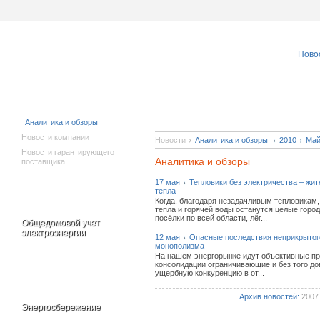
Ново
Исполнителям
Новости
коммунальных
услуг
Аналитика и обзоры
Новости компании
Новости
Аналитика и обзоры
2010
Ма
Новости гарантирующего
Аналитика и обзоры
поставщика
17 мая
Тепловики без электричества – жит
тепла
Когда, благодаря незадачливым тепловикам,
тепла и горячей воды останутся целые город
посёлки по всей области, лёг...
Общедомовой учет
электроэнергии
12 мая
Опасные последствия неприкрытог
монополизма
На нашем энергорынке идут объективные п
консолидации ограничивающие и без того д
ущербную конкуренцию в от...
Архив новостей:
2007
Энергосбережение