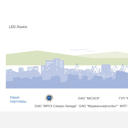
LED Лампа
Наши
ОАО "МОЭСК"
ГУП "
партнеры:
ОАО "МРСК Северо-Запада"
ОАО "Мурманэнергосбыт"
МУП 